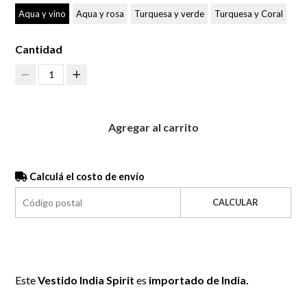
Aqua y vino
Aqua y rosa
Turquesa y verde
Turquesa y Coral
Cantidad
1
Agregar al carrito
Calculá el costo de envío
CALCULAR
Este
Vestido India Spirit
es
importado de India.