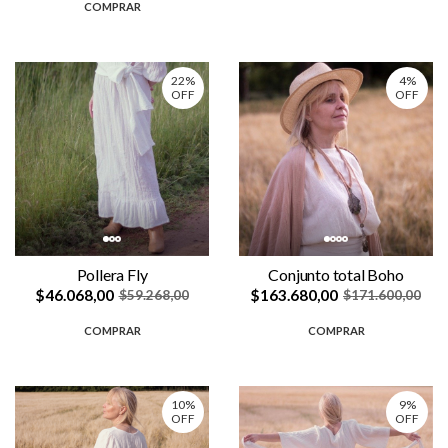
COMPRAR
22%
4%
OFF
OFF
Pollera Fly
Conjunto total Boho
$46.068,00
$163.680,00
$59.268,00
$171.600,00
COMPRAR
COMPRAR
10%
9%
OFF
OFF